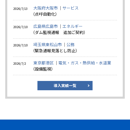
大阪府大阪市
｜
サービス
2026/7/13
（
点呼自動化
）
広島県広島市
｜
エネルギー
2026/7/10
（
ダム監視通報 追加ご契約
）
埼玉県東松山市
｜
公務
2026/7/10
（
緊急通報見落とし防止
）
東京都港区
｜
電気・ガス・熱供給・水道業
2026/7/2
（
設備監視
）
導入実績一覧