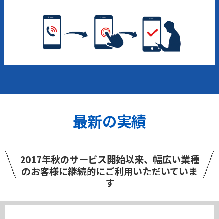
最新の実績
2017年秋のサービス開始以来、幅広い業種
のお客様に継続的にご利用いただいていま
す
東京都港区
電気・ガス・熱供給・水道業
）
2026/7/2
｜
（
設備監