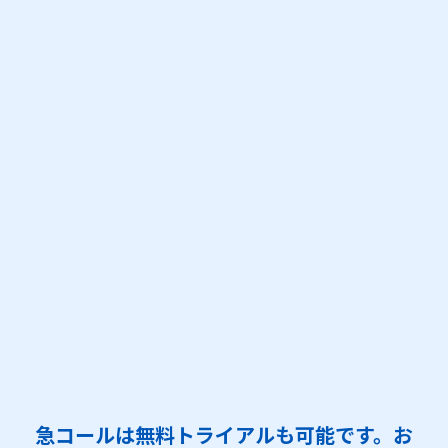
医療機関向け自社システム
の、緊急性の高
いアラートを架電通知、初動対応を早めた
い。
自治体向け基幹システムの監視。
Zabbixか
ら夜間送信されるアラートの見落としを防
止したい。
監視通報業務の外部委託を廃止
、システム
障害発生時に自社の担当者へ自動通報した
い。
クライアント環境の
ネットワーク機器の監
視、通知
で活用したい。
複数クライアントのサーバー障害
を、クラ
イアント別に監視、管理したい。
急コールは無料トライアルも可能です。お