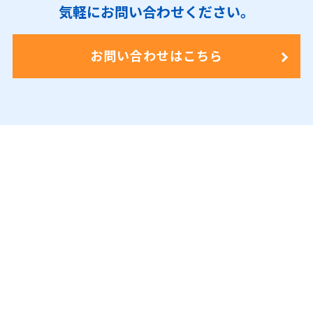
気軽にお問い合わせください。
医薬品保管冷凍庫の温度管理
病院向けネットワークシステム
防犯警報
発電所の運転監視業務
を受信した場合、迅速に対応した
で活用。異常発生時
。閾値を超え
の保守監視
た場合に担当者へ電話通知したい。
業務で異常検知時、担当者に自動通報して
い。
に当番の担当者へ自動で電話通知したい。
ほしい。
お問い合わせはこちら
車両事故発生時に送信される緊急メール
LINEいじめ相談受付
時に送信されるメール
を
事故対応係に迅速に知らせたい。
公共事業の地すべり警報
に即時対応したい。
の見落とし防止で
活用したい。警報メールを見逃さず初動対
船舶事故発生時に送信されるボイスメール
応を早めたい。
に確実に気づきたい。
自治体請負業務
で、計測器の閾値を超えた
貨物室の室温管理。
閾値を超えた場合に電
肥育する
牛の健康監視
で活用。異常発生
場合に電話通知してほしい。
話で知らせてほしい。
時、
牛に装着したセンサーから送信される
外販している
自社物流ソリューションシス
メール
を担当者に早く・確実に通知し、ロ
学習塾
の入校に関する
オンラインのお問い
テムの夜間障害
メールに確実に気づきた
スを防ぎたい。
合わせ
に迅速に対応したい（折返し電話を
い。
掛けたい。）
クライアント向け危機管理業務
で、目視ツ
ールに代わる確実な監視通報手段を探して