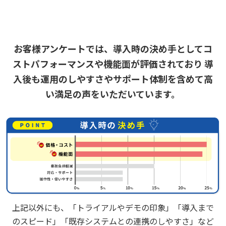
下水施設のメンテナンス
。異常検知時にシ
いた。監視品質を低コストで維持したい
ステムから発報されるメールの見落としを
（受託企業が増えた場合でも低コストで実
防止したい。
現したい）
お客様アンケートでは、
導入時の決め手としてコ
ストパフォーマンスや機能面が評価されており
導
入後も運用のしやすさやサポート体制を含めて高
い満足の声をいただいています。
［システム部門］夜間データセンター
常駐
によるシステム監視業務を
在宅化
したい。
［システム部門］休日の商品出荷時
の出庫
データ障害を架電通知したい。
上記以外にも、「トライアルやデモの印象」「導入まで
のスピード」「既存システムとの連携のしやすさ」
など