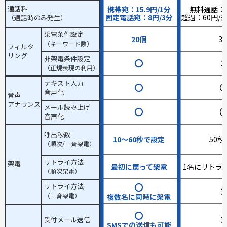
通話料
携帯宛：
15.9
円/1分
無料通話：
固定電話宛：
8
円/3分
超過：
60
円/
（通話時のみ発生）
架電条件設定
20個
3
（キーワード数）
フィルタ
リング
非架電条件設定
〇
（正規表現の利用）
テキスト入力
〇
音声化
音声
アナウンス
メール読み上げ
〇
音声化
呼出秒数
10～60秒で設定
50
（順次/一斉架電）
リトライ方法
架電
最初に戻って架電
1名にリトラ
（順次架電）
〇
リトライ方法
（一斉架電）
複数名に同時に架電
〇
受付メール送信
SMSでの送信も可能