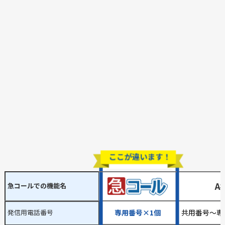
A
急コールでの機能名
発信用電話番号
専用番号×1個
共用番号～専