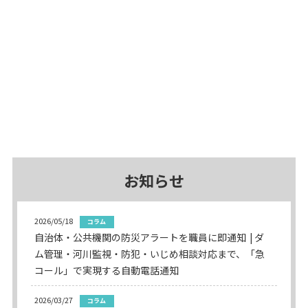
32
都道府県・
83
市区町村の
お客様に
ご利用いただいています
お知らせ
2026/05/18
コラム
自治体・公共機関の防災アラートを職員に即通知
ダ
ム管理・河川監視・防犯・いじめ相談対応まで、「急
コール」で実現する自動電話通知
2026/03/27
コラム