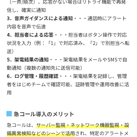
（一斉/順次）、応答がない場合はリトライ機能で再発
信し、確実に通知
3．音声ガイダンスによる通知
・・・通話時にアラート
内容を音声で伝達
4．担当者による応答
・・・担当者はボタン操作で対応
状況を入力（例：「1」で対応済み、「2」で別担当へ転
送）
5．架電結果の通知
・・・架電結果をメールやSMSで自
動通知（複数の通知先に送信可能）
6．ログ管理・履歴確認
・・・架電結果を記録し、管理
者をはじめチームで確認可能、証跡管理や運用改善に活
用
急コール導入のメリット
急コールは、
サーバー監視・ネットワーク機器監視・設
備異常検知などのシーンで活用
され、特定のアラートメ