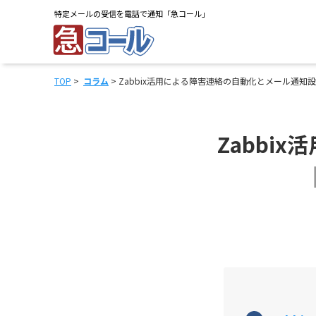
特定メールの受信を電話で通知「急コール」
TOP
>
コラム
> Zabbix活用による障害連絡の自動化とメール通知
Zabbi