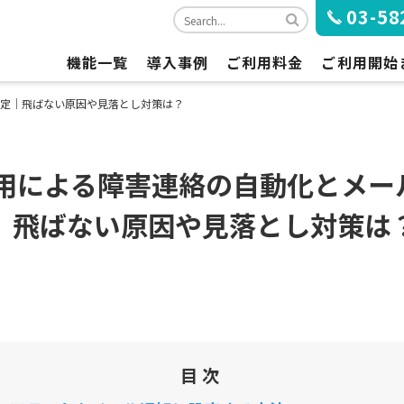
03-58
機能一覧
導入事例
ご利用料金
ご利用開始
急コールの概要
ご利用プランと料金
ご利用開始
設定
｜飛ばない原因や見落とし対策は？
標準機能の一覧
オプション料金
お申し込み
x活用による障害連絡の自動化とメ
オプション機能の一覧
お支払いについて
ブラウザ推奨環境
｜飛ばない原因や見落とし対策は
目次