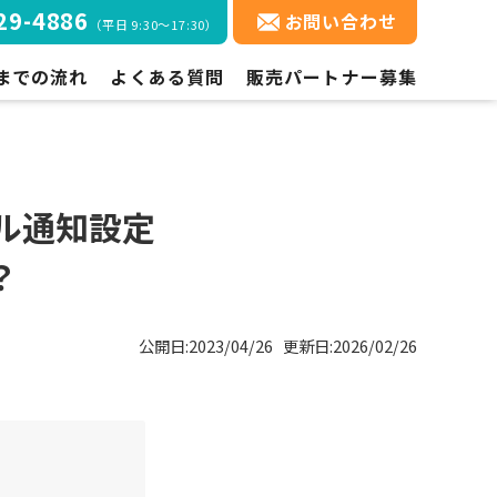
29-4886
お問い合わせ
（平日 9:30～17:30）
コ
までの流れ
よくある質問
販売パートナー募集
ン
テ
までの流れ
ご契約・ご利用方法について
ン
ツ
方法
機能について
へ
ール通知設定
料金について
ス
キ
ご利用開始までの流れについて
？
ッ
プ
公開日:2023/04/26 更新日:2026/02/26