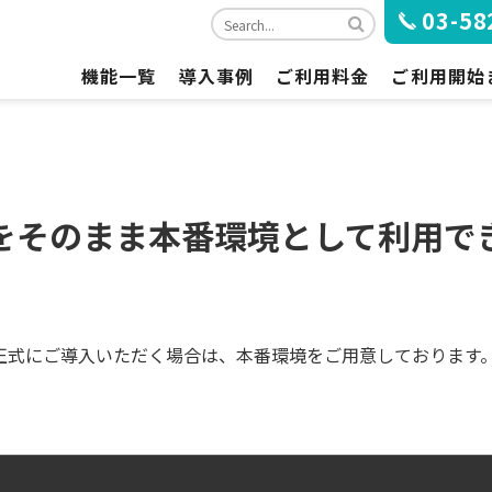
03-58
機能一覧
導入事例
ご利用料金
ご利用開始
急コールの概要
ご利用プランと料金
ご利用開始
標準機能の一覧
オプション料金
お申し込み
オプション機能の一覧
お支払いについて
をそのまま本番環境として利用で
ブラウザ推奨環境
正式にご導入いただく場合は、本番環境をご用意しております