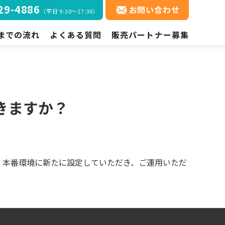
29-4886
お問い合わせ
（平日 9:30～17:30）
コ
までの流れ
よくある質問
販売パートナー募集
ン
テ
までの流れ
ご契約・ご利用方法について
ン
ツ
方法
機能について
へ
料金について
ス
きますか？
キ
ご利用開始までの流れについて
ッ
プ
。本番環境に新たに設定していただき、ご運用いただ