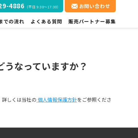
29-4886
お問い合わせ
（平日 9:30～17:30）
コ
までの流れ
よくある質問
販売パートナー募集
ン
テ
までの流れ
ご契約・ご利用方法について
ン
ツ
方法
機能について
へ
料金について
ス
どうなっていますか？
キ
ご利用開始までの流れについて
ッ
プ
。詳しくは当社の
個人情報保護方針
をご参照くださ